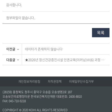
감사합니다.
첨부파일이 없습니다.
목록
이전글
데이터가 존재하지 않습니다
다음글
★2026년 정신건강증진시설 인권교육(이러닝)Ⅵ(6) 과정 수강 관련 안내
개인정보처리방침
저작권정책
이메일무단수집거부
(28159) 충청북도 청주시 흥덕구 오송읍 오송생명2로 187
오송보건의료행정타운 한국보건복지인재원 대표번호: 1600-8810
FAX: 043-710-9218
COPYRIGHT © 2020 KOHI ALL RIGHTS RESERVED