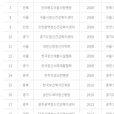
7
전북
전라북도마음사랑병원
2009
전북 
8
서울
서울시정신건강복지센터
2009
서울 
9
인천
인천광역정신건강복지센터
2009
인천 
10
경기
경기도정신건강복지센터
2009
경기도
11
서울
대한신경정신의학회
2009
서울 
12
서울
한국정신재활시설협회
2009
서울 
13
경기
한국정신사회재활협회
2009
대전 
14
광주
천주의성요한병원
2009
광주 
15
충북
한국보건복지인재원
2010
충북 
16
경기
성안드레아정신병원
2010
경기도
17
광주
광주광역정신건강복지센터
2013
광주 
18
대전
대전광역정신건강복지센터
2013
대전 