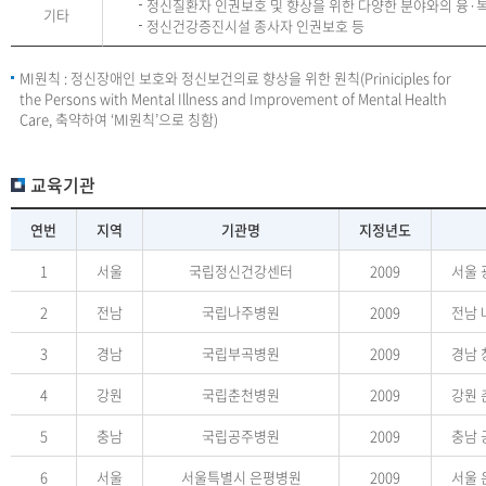
정신질환자 인권보호 및 향상을 위한 다양한 분야와의 융·
기타
정신건강증진시설 종사자 인권보호 등
MI원칙 : 정신장애인 보호와 정신보건의료 향상을 위한 원칙(Priniciples for
the Persons with Mental Illness and Improvement of Mental Health
Care, 축약하여 ‘MI원칙’으로 칭함)
교육기관
연번
지역
기관명
지정년도
1
서울
국립정신건강센터
2009
서울 
2
전남
국립나주병원
2009
전남 
3
경남
국립부곡병원
2009
경남 
4
강원
국립춘천병원
2009
강원 
5
충남
국립공주병원
2009
충남 
6
서울
서울특별시 은평병원
2009
서울 